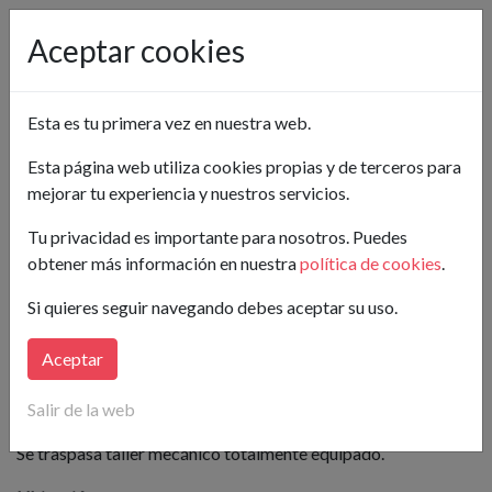
Pon tu anuncio gratis
Aceptar cookies
Locales en Castellón
Esta es tu primera vez en nuestra web.
Taller mecánico
Esta página web utiliza cookies propias y de terceros para
20.000€
Avinguda Gil d'Atrosillo, 23
mejorar tu experiencia y nuestros servicios.
Vinaròs 12500, Castellón
Tu privacidad es importante para nosotros. Puedes
2
400m
ref: 125000005
obtener más información en nuestra
política de cookies
.
Si quieres seguir navegando debes aceptar su uso.
Aceptar
0
Escaparates
1
baños
Salir de la web
Se traspasa taller mecánico totalmente equipado.