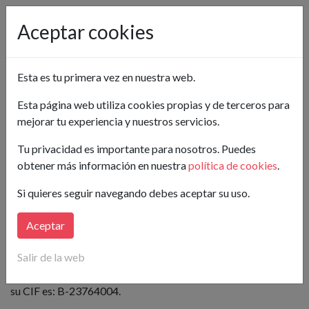
Pon tu anuncio gratis
Aceptar cookies
Esta es tu primera vez en nuestra web.
AVISO LEGAL Y
Esta página web utiliza cookies propias y de terceros para
CONDICIONES DE USO
mejorar tu experiencia y nuestros servicios.
Tu privacidad es importante para nosotros. Puedes
obtener más información en nuestra
política de cookies
.
1.-
H2TIC - Consultoría y Desarrollo Tecnológico S.L.
, al que
de ahora en adelante nos referiremos como
Si quieres seguir navegando debes aceptar su uso.
Traspasamos.com
es propietaria del sitio web
www.traspasamos.com
y en cumplimiento de la Ley 34/2002
Aceptar
de 11 de julio de Servicios de la Sociedad de la Información y
Salir de la web
de Comercio Electrónico, le informa que su denominación
social es: H2TIC - Consultoría y Desarrollo Tecnológico S.L. y
su CIF es: B-23764004.