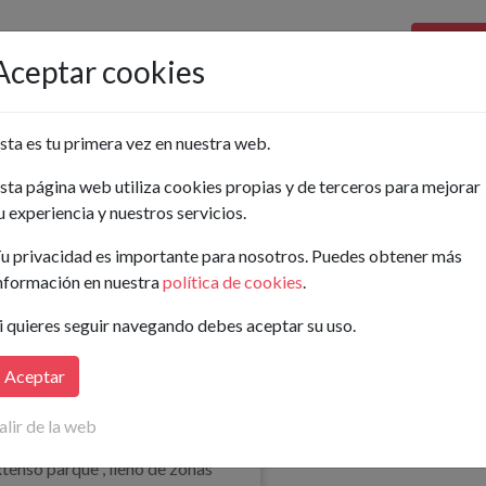
Pon tu a
Aceptar cookies
Ordenar por:
sta es tu primera vez en nuestra web.
sta página web utiliza cookies propias y de terceros para mejorar
Buscar
u experiencia y nuestros servicios.
 Alquiler en Bilbao
u privacidad es importante para nosotros. Puedes obtener más
nformación en nuestra
política de cookies
.
i quieres seguir navegando debes aceptar su uso.
1.500€/mes
Aceptar
ea, 1 Bilbo, Vizcaya
alir de la web
ar en la mejor zona del barrio de
extenso parque , lleno de zonas