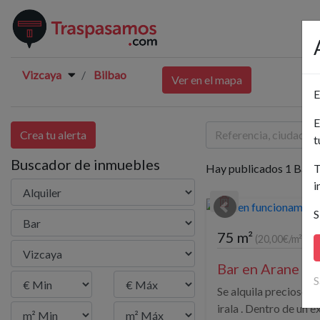
Vizcaya
Bilbao
Ver en el mapa
E
E
Crea tu alerta
t
Buscador de inmuebles
Hay publicados 1 Bar en
T
i
S
75 m²
(20,00€/m²)
Bar en Arane Kal
S
Se alquila precioso b
irala . Dentro de un 