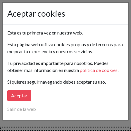
Pon tu anuncio gratis
Aceptar cookies
Madrid
Pinto
Esta es tu primera vez en nuestra web.
Crea tu alerta
Esta página web utiliza cookies propias y de terceros para
mejorar tu experiencia y nuestros servicios.
Buscar
Tu privacidad es importante para nosotros. Puedes
obtener más información en nuestra
política de cookies
.
Lo sentimos...
Si quieres seguir navegando debes aceptar su uso.
en este momento no hay anuncios publicados para tu
búsqueda.
Aceptar
Crea tu alerta
y
te avisaremos
en cuanto publiquen
Salir de la web
nuevos anuncios que coincidan con tus necesidades.