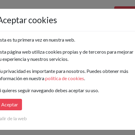
Pon tu a
Aceptar cookies
Ordenar por:
sta es tu primera vez en nuestra web.
sta página web utiliza cookies propias y de terceros para mejorar
Buscar
u experiencia y nuestros servicios.
..
u privacidad es importante para nosotros. Puedes obtener más
nformación en nuestra
política de cookies
.
ay anuncios publicados para tu búsqueda.
i quieres seguir navegando debes aceptar su uso.
isaremos
en cuanto publiquen nuevos anuncios que coincidan con t
Aceptar
alir de la web