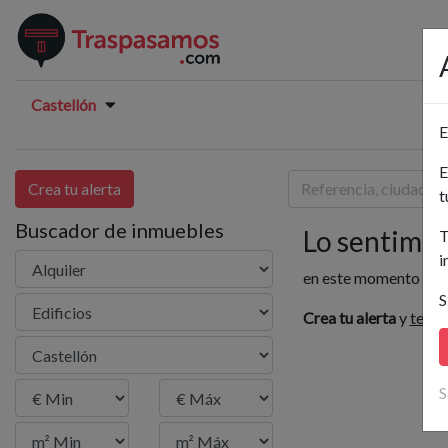
Castellón
E
E
Crea tu alerta
t
Buscador de inmuebles
Lo sentimos.
T
i
en este momento no h
S
Crea tu alerta
y
te av
S