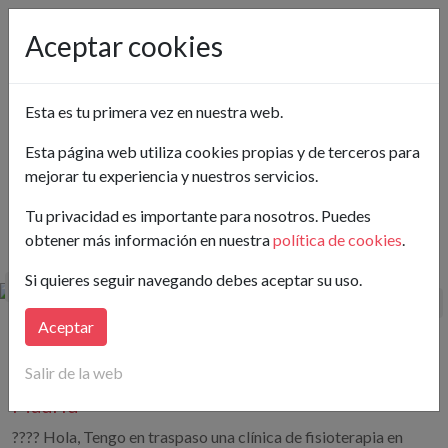
Pon tu anuncio gratis
Aceptar cookies
Madrid
Esta es tu primera vez en nuestra web.
Ver en el mapa
Esta página web utiliza cookies propias y de terceros para
mejorar tu experiencia y nuestros servicios.
Buscar
Tu privacidad es importante para nosotros. Puedes
obtener más información en nuestra
política de cookies
.
Hay publicados 2 Locales en Alquiler en Madrid
Si quieres seguir navegando debes aceptar su uso.
Aceptar
2.500€/mes
120 m²
(20,83€/m²)
Salir de la web
Locales en Calle de Estocolmo, 2 Madrid,
Madrid
???? Hola, Tengo en traspaso una clínica de fisioterapia en