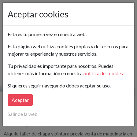
Pon tu anuncio gratis
Aceptar cookies
Madrid
Esta es tu primera vez en nuestra web.
Ver en el mapa
Esta página web utiliza cookies propias y de terceros para
mejorar tu experiencia y nuestros servicios.
Buscar
Tu privacidad es importante para nosotros. Puedes
obtener más información en nuestra
política de cookies
.
Hay publicados 1 Naves en Alquiler en Madrid
Si quieres seguir navegando debes aceptar su uso.
Aceptar
1.600€/mes
200 m²
(8,00€/m²)
Salir de la web
Naves en Avenida de la Constitución, 24
Coslada, Madrid
Alquilo taller de chapa y pintura previa venta de maquinaria en