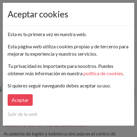
Pon tu anuncio gratis
Aceptar cookies
Castellón
Esta es tu primera vez en nuestra web.
Ver en el mapa
Esta página web utiliza cookies propias y de terceros para
mejorar tu experiencia y nuestros servicios.
Buscar
Tu privacidad es importante para nosotros. Puedes
obtener más información en nuestra
política de cookies
.
Hay publicados 1 Academia en Traspaso en Castellón
Si quieres seguir navegando debes aceptar su uso.
Aceptar
30€
140 m²
(4,29€/m²)
600€/mes
Salir de la web
Academia en Carrer de Peníscola, 15A
Castelló de la Plana, Castellón
Academia de inglés y ludoteca ubicada en el centro de