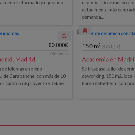
otalmente reformado y equipado
negocio. Tiene mucho pote
actualmente más centrado 
demanda...
80.000€
150 m²
(4,67€/m²)
786€/mes
drid, Madrid
Academia en Madri
 de idiomas en pleno
Se traspasa taller de cerá
AU de Carabanchel con más de 10
coworking. 150 m2, local
or cambio de proyecto vital. Se
horno nabetherm comprado 