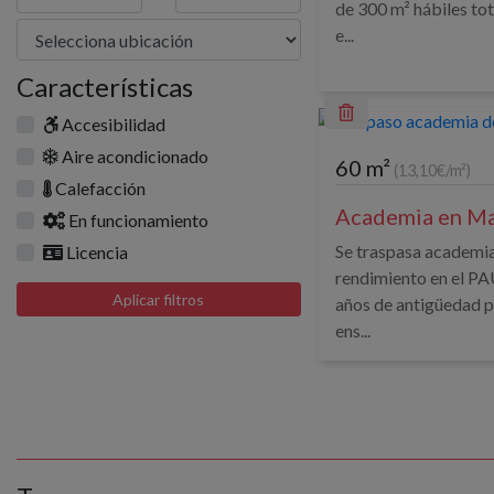
de 300 m² hábiles t
e...
Características
Accesibilidad
Aire acondicionado
60 m²
(13,10€/m²)
Calefacción
Academia en Ma
En funcionamiento
Se traspasa academia
Licencia
rendimiento en el P
Aplicar filtros
años de antigüedad p
ens...