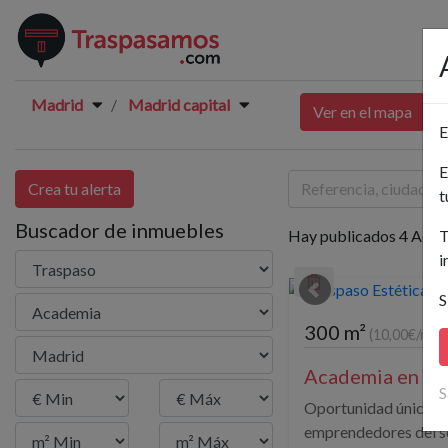
Madrid
Madrid capital
Ver en el mapa
E
E
Crea tu alerta
t
Buscador de inmuebles
Hay publicados 4 Acad
T
i
S
300 m²
(10,00€/m²)
Academia en Ma
S
Oportunidad única pa
emprendedores del se