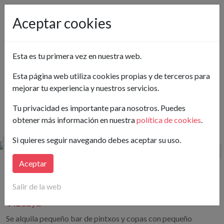
Pon tu anuncio gratis
Aceptar cookies
Vizcaya
Bilbao
Esta es tu primera vez en nuestra web.
Ver en el mapa
Esta página web utiliza cookies propias y de terceros para
mejorar tu experiencia y nuestros servicios.
Buscar
Tu privacidad es importante para nosotros. Puedes
obtener más información en nuestra
política de cookies
.
Hay publicados 3 Bar en Traspaso en Bilbao
Si quieres seguir navegando debes aceptar su uso.
Aceptar
14.000€
30 m²
(18,33€/m²)
550€/mes
Salir de la web
Bar en Luis Briñas Kalea, 25 Bilbo,
Vizcaya
Se alquila pequeño bar de pintxos y copas con pequeño