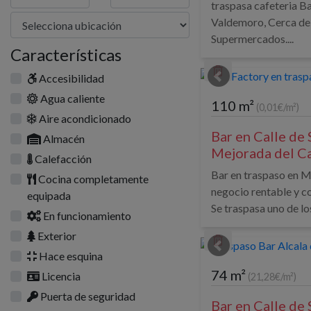
traspasa cafeteria B
Valdemoro, Cerca del
Supermercados....
Características
Accesibilidad
Agua caliente
110 m²
(0,01€/m²)
Aire acondicionado
Bar en Calle de 
Almacén
Mejorada del C
Calefacción
Bar en traspaso en 
Cocina completamente
negocio rentable y co
equipada
Se traspasa uno de lo
En funcionamiento
Exterior
Hace esquina
74 m²
Licencia
(21,28€/m²)
Puerta de seguridad
Bar en Calle de 