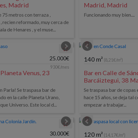
es, Madrid
Madrid, Madrid
de 75 metros con terraza ,
Funcionando muy bien....
, recien reformado, muy cerca de
la de Henares , y el muse...
25.000€
140 m²
(8,21€/m²)
930€/mes
 Planeta Venus, 23
Bar en Calle de Sán
Barcáiztegui, 38 M
n Parla! Se traspasa bar de
Se traspasa bar de copas
do en la calle Planeta Urano,
hace 15 años, se deja tal 
que Universo. Este local d...
empezar a trabajar...
30.000€
120 m²
(14,17€/m²)