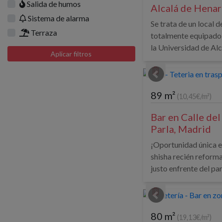
Salida de humos
Alcalá de Henar
Sistema de alarma
Se trata de un local 
Terraza
totalmente equipado 
la Universidad de Alca
Aplicar filtros
89 m²
(10,45€/m²)
Bar en Calle del
Parla, Madrid
¡Oportunidad única e
shisha recién reforma
justo enfrente del par
80 m²
(19,13€/m²)