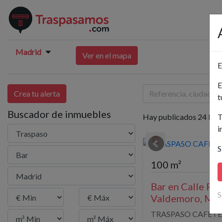
Madrid
Ver en el mapa
E
E
Crea tu alerta
t
Buscador de inmuebles
Hay publicados 24 Bar
T
i
S
100 m²
Bar en Calle Ros
S
Valdemoro, Ma
TRASPASO CAFETE