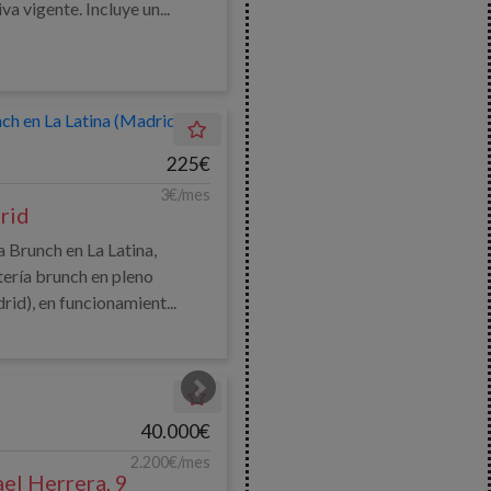
a vigente. Incluye un...
225€
3€/mes
rid
a Brunch en La Latina,
ería brunch en pleno
id), en funcionamient...
40.000€
2.200€/mes
ael Herrera, 9