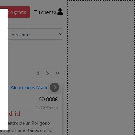
Tu cuenta
nuncio gratis
1
Siguiente
Última página
60.000€
1.300€/mes
 Madrid
o dentro de un Polígono
formado hace 3 años con lo