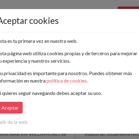
Pon tu a
Aceptar cookies
Ordenar por:
sta es tu primera vez en nuestra web.
sta página web utiliza cookies propias y de terceros para mejorar
Buscar
u experiencia y nuestros servicios.
 en Traspaso en Madrid
u privacidad es importante para nosotros. Puedes obtener más
nformación en nuestra
política de cookies
.
i quieres seguir navegando debes aceptar su uso.
8.000€
195 m²
(6,67€/m²)
Aceptar
alía de Castro, 4
Bar en Alcobendas,
alir de la web
drid
Negocio en funcionamient
RIA/BAR EN VALDEMORO Se
Industrial, totalmente re