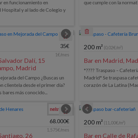
ar en funcionamiento en
que cumple con la normativ
 Hospital y al lado de Colegio y
35€
200 m²
(0,02€/m²)
1€/mes
Salvador Dalí, 15
Bar en Madrid, Mad
ampo, Madrid
*????️ Traspaso – Cafeterí
Mejorada del Campo ¿Buscas un
Madrid* Se traspasa cafet
n clientela desde el primer día?
corazón de La Latina (Madr
s bares más conocido...
nelsy sosa
68.000€
200 m²
(11,00€/m²)
1.575€/mes
Santiago, 26
Bar en Calle de Raf