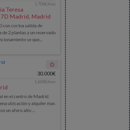
1.700€/mes
ía Teresa
27D Madrid, Madrid
0 con cocina salida de
a de 2 plantas y un reservado
ncionamiento se que...
30.000€
1.600€/mes
rid
l en el centro de Madrid
uena ubicación y alquiler mas
n un aforo alto ...