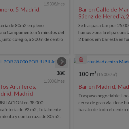
1.530€/mes
anero, 5 Madrid,
Bar en Calle de Mar
Sáenz de Heredia, 
tería de 80m2 en pleno
Se traspasa bar por 25.00
zona Campamento a 5 minutos del
humos zona la elipa const
, junto colegio, a 200m de centro
2 baños em bar esta en fu
38€
100 m²
(16,00€/m²)
1.300€/mes
los Artilleros,
Bar en Madrid, Mad
adrid, Madrid
Traspaso negociable, Loca
UBILACION en 38.000
cerca de gran via, tiene b
afetería de 92 m2, Totalmente
barato de todo el centro co
miento y con terraza de 80 m2.