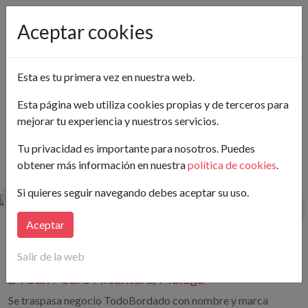
Pon tu anuncio gratis
Aceptar cookies
Málaga
Esta es tu primera vez en nuestra web.
Ver en el mapa
Esta página web utiliza cookies propias y de terceros para
mejorar tu experiencia y nuestros servicios.
Buscar
Tu privacidad es importante para nosotros. Puedes
obtener más información en nuestra
política de cookies
.
Hay publicados 4 Comercio en Traspaso en Málaga
Si quieres seguir navegando debes aceptar su uso.
Aceptar
20.140€
118 m²
(11,02€/m²)
1.300€/mes
Salir de la web
Comercio en Avenida Lope de Mena,
24 San Pedro Alcántara, Málaga
Se traspasa negocio TodoBordado con nombre y marca