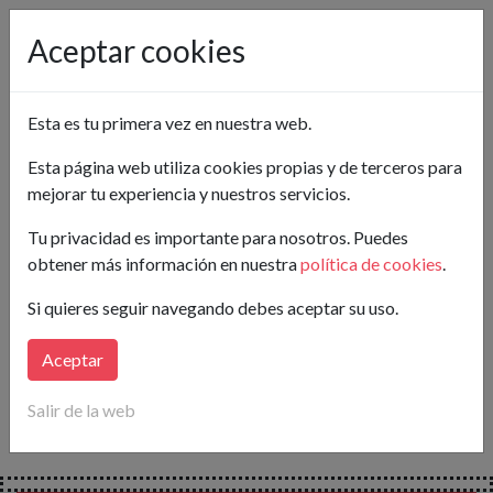
Pon tu anuncio gratis
Aceptar cookies
Málaga
Esta es tu primera vez en nuestra web.
Crea tu alerta
Esta página web utiliza cookies propias y de terceros para
mejorar tu experiencia y nuestros servicios.
Buscar
Tu privacidad es importante para nosotros. Puedes
obtener más información en nuestra
política de cookies
.
Lo sentimos...
Si quieres seguir navegando debes aceptar su uso.
en este momento no hay anuncios publicados para tu
búsqueda.
Aceptar
Crea tu alerta
y
te avisaremos
en cuanto publiquen
Salir de la web
nuevos anuncios que coincidan con tus necesidades.