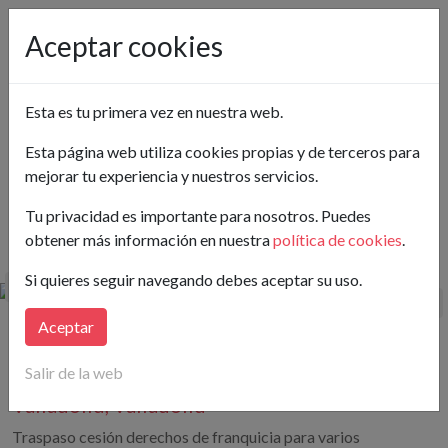
Pon tu anuncio gratis
Aceptar cookies
Valladolid
Esta es tu primera vez en nuestra web.
Ver en el mapa
Esta página web utiliza cookies propias y de terceros para
mejorar tu experiencia y nuestros servicios.
Buscar
Tu privacidad es importante para nosotros. Puedes
obtener más información en nuestra
política de cookies
.
Hay publicados 1 Franquicia en Traspaso en Valladolid
Si quieres seguir navegando debes aceptar su uso.
Aceptar
200€
200 m²
Salir de la web
Franquicia en Camino Cementerio 19
Valladolid, Valladolid
Traspaso cesión derechos de franquicia para varios