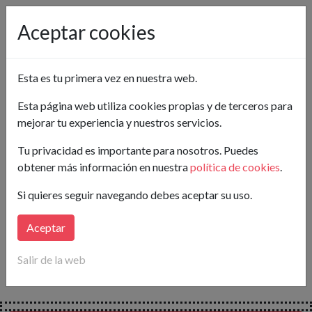
Pon tu anuncio gratis
Aceptar cookies
Valladolid
Esta es tu primera vez en nuestra web.
Crea tu alerta
Esta página web utiliza cookies propias y de terceros para
mejorar tu experiencia y nuestros servicios.
Buscar
Tu privacidad es importante para nosotros. Puedes
obtener más información en nuestra
política de cookies
.
Lo sentimos...
Si quieres seguir navegando debes aceptar su uso.
en este momento no hay anuncios publicados para tu
búsqueda.
Aceptar
Crea tu alerta
y
te avisaremos
en cuanto publiquen
Salir de la web
nuevos anuncios que coincidan con tus necesidades.