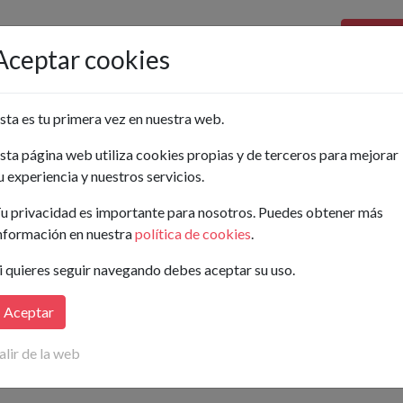
Pon tu a
Aceptar cookies
Ordenar por:
sta es tu primera vez en nuestra web.
sta página web utiliza cookies propias y de terceros para mejorar
Buscar
u experiencia y nuestros servicios.
..
u privacidad es importante para nosotros. Puedes obtener más
nformación en nuestra
política de cookies
.
ay anuncios publicados para tu búsqueda.
i quieres seguir navegando debes aceptar su uso.
isaremos
en cuanto publiquen nuevos anuncios que coincidan con t
Aceptar
alir de la web