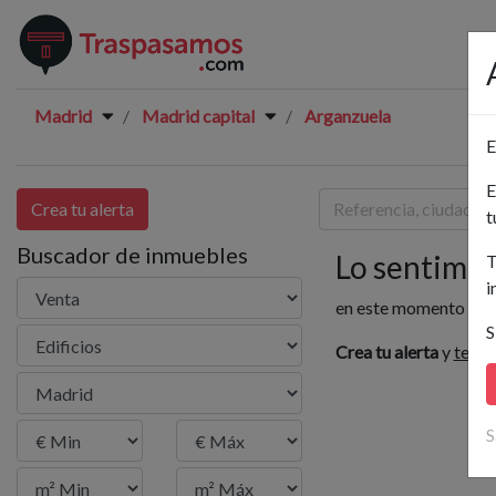
Madrid
Madrid capital
Arganzuela
E
E
Crea tu alerta
t
Buscador de inmuebles
Lo sentimos.
T
i
en este momento no h
S
Crea tu alerta
y
te av
S