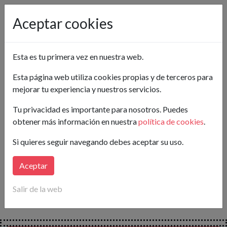
Pon tu anuncio gratis
Aceptar cookies
Castellón
Esta es tu primera vez en nuestra web.
Crea tu alerta
Esta página web utiliza cookies propias y de terceros para
mejorar tu experiencia y nuestros servicios.
Buscar
Tu privacidad es importante para nosotros. Puedes
obtener más información en nuestra
política de cookies
.
Lo sentimos...
Si quieres seguir navegando debes aceptar su uso.
en este momento no hay anuncios publicados para tu
búsqueda.
Aceptar
Crea tu alerta
y
te avisaremos
en cuanto publiquen
Salir de la web
nuevos anuncios que coincidan con tus necesidades.