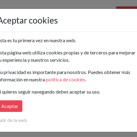
Pon tu a
Aceptar cookies
Ordenar por:
sta es tu primera vez en nuestra web.
sta página web utiliza cookies propias y de terceros para mejorar
Buscar
u experiencia y nuestros servicios.
..
u privacidad es importante para nosotros. Puedes obtener más
nformación en nuestra
política de cookies
.
ay anuncios publicados para tu búsqueda.
i quieres seguir navegando debes aceptar su uso.
isaremos
en cuanto publiquen nuevos anuncios que coincidan con t
Aceptar
alir de la web