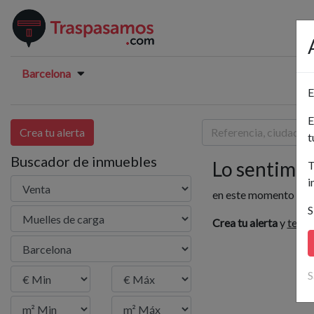
Barcelona
E
E
Crea tu alerta
t
Buscador de inmuebles
Lo sentimos.
T
i
en este momento no h
S
Crea tu alerta
y
te av
S