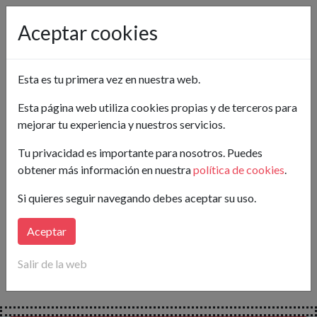
Pon tu anuncio gratis
Aceptar cookies
Castellón
Esta es tu primera vez en nuestra web.
Crea tu alerta
Esta página web utiliza cookies propias y de terceros para
mejorar tu experiencia y nuestros servicios.
Buscar
Tu privacidad es importante para nosotros. Puedes
obtener más información en nuestra
política de cookies
.
Lo sentimos...
Si quieres seguir navegando debes aceptar su uso.
en este momento no hay anuncios publicados para tu
búsqueda.
Aceptar
Crea tu alerta
y
te avisaremos
en cuanto publiquen
Salir de la web
nuevos anuncios que coincidan con tus necesidades.