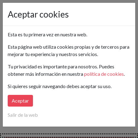
Pon tu anuncio gratis
Aceptar cookies
Madrid
Madrid capital
Ciudad Lineal
Esta es tu primera vez en nuestra web.
Crea tu alerta
Esta página web utiliza cookies propias y de terceros para
mejorar tu experiencia y nuestros servicios.
Buscar
Tu privacidad es importante para nosotros. Puedes
obtener más información en nuestra
política de cookies
.
Lo sentimos...
Si quieres seguir navegando debes aceptar su uso.
en este momento no hay anuncios publicados para tu
búsqueda.
Aceptar
Crea tu alerta
y
te avisaremos
en cuanto publiquen
Salir de la web
nuevos anuncios que coincidan con tus necesidades.