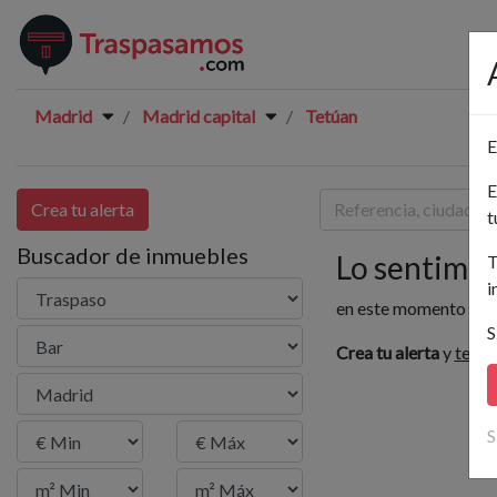
Madrid
Madrid capital
Tetúan
E
E
Crea tu alerta
t
Buscador de inmuebles
Lo sentimos.
T
i
en este momento no h
S
Crea tu alerta
y
te av
S